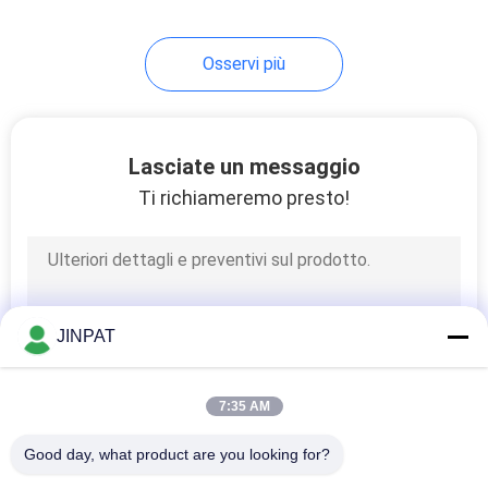
8
Osservi più
Collettori ad anello
a corrente forte
Lasciate un messaggio
Ti richiameremo presto!
5
Slittamento Ring
JINPAT
Components
7:35 AM
Good day, what product are you looking for?