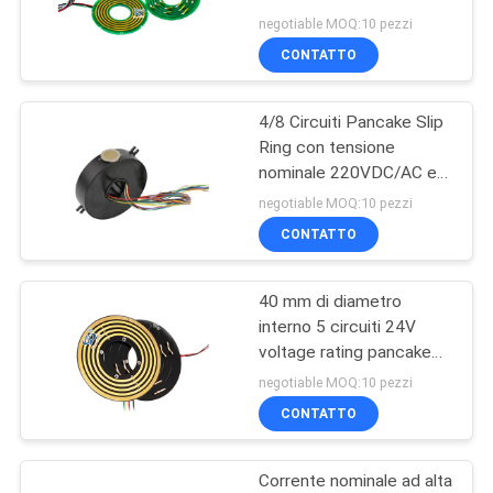
24VAC/DC per una
DEL
negotiable MOQ:10 pezzi
trasmissione elettrica
CONTATTO
SITO
affidabile
28
Collettori ad anello
4/8 Circuiti Pancake Slip
PRIVACY
Ring con tensione
ad alta frequenza
POLICY
nominale 220VDC/AC e
corrente nominale 5A/2A
negotiable MOQ:10 pezzi
CONTATTO
40 mm di diametro
153
interno 5 circuiti 24V
Attraverso l'anello di
voltage rating pancake
slip ring per bobina
negotiable MOQ:10 pezzi
contatto del foro
CONTATTO
Corrente nominale ad alta