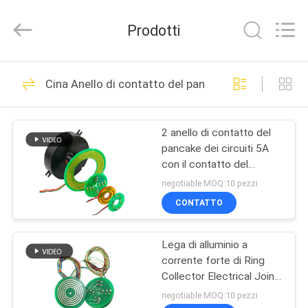
2026
JINPAT
Electronics
Prodotti
Co.,
Ltd.
All
Rights
Reserved.
CASA
39
Cina Anello di contatto del pancake
Anello di contatto
PRODOTTI
rotatorio
2 anello di contatto del
pancake dei circuiti 5A
MOSTRA
con il contatto del
VR
metallo prezioso
negotiable MOQ:10 pezzi
CONTATTO
141
CIRCA
Anello di contatto
Lega di alluminio a
NOI
corrente forte di Ring
della capsula
Collector Electrical Joint
GIRO
300rpm 380vac di
negotiable MOQ:10 pezzi