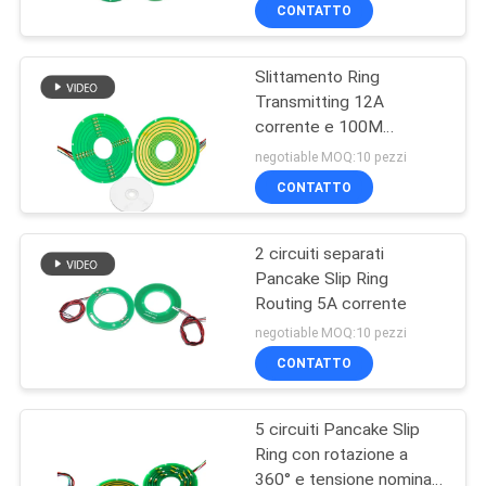
slittamento del PWB
DELLA
CONTATTO
FABBRICA
Slittamento Ring
15
Transmitting 12A
CONTROLLO
corrente e 100M
Collettori ad anello
DI
Ethernet Signal del
negotiable MOQ:10 pezzi
del segnale
pancake di 8 circuiti
QUALITÀ
CONTATTO
2 circuiti separati
CONTATTICI
Pancake Slip Ring
Routing 5A corrente
26
RICHIEDA
negotiable MOQ:10 pezzi
Giunto rotante a
UNA
CONTATTO
CITAZIONE
fibra ottica
5 circuiti Pancake Slip
Ring con rotazione a
MAPPA
360° e tensione nominale