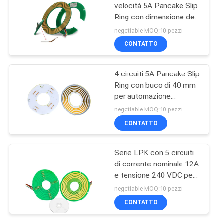
velocità 5A Pancake Slip
Ring con dimensione del
21
foro di 25 mm e tensione
negotiable MOQ:10 pezzi
nominale 220VDC/AC
Anello di contatto
CONTATTO
separato
4 circuiti 5A Pancake Slip
Ring con buco di 40 mm
per automazione
industriale e attrezzature
negotiable MOQ:10 pezzi
mediche
CONTATTO
36
Anello di contatto
Serie LPK con 5 circuiti
di corrente nominale 12A
del pancake
e tensione 240 VDC per
apparecchiature
negotiable MOQ:10 pezzi
industriali
CONTATTO