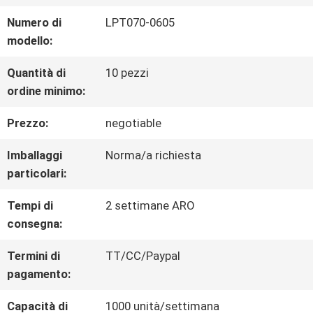
Numero di
LPT070-0605
GIRO
modello:
DELLA
Quantità di
10 pezzi
ordine minimo:
FABBRICA
Prezzo:
negotiable
CONTROLLO
Imballaggi
Norma/a richiesta
particolari:
DI
Tempi di
2 settimane ARO
QUALITÀ
consegna:
Termini di
TT/CC/Paypal
CONTATTICI
pagamento:
Capacità di
1000 unità/settimana