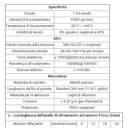
Specificità
Circuiti
1-24 circuiti
Velocità di funzionamento
0-500 giri/min
Temperatura di funzionamento
-20°C ~ +60°C
Umidità di lavoro
RH uguale o superiore a 60%
Altri:
Valore nominale della tensione
380 VAC/DC o superiore
Classificazione attuale
2A/5A/10A/15A per circuito
Forza dielettrica
≥ 1000V@50Hz tra ciascun circuito
Resistenza all'isolamento
1000MΩ@ 500VDC
Rumore elettrico
≤ 1mΩ Min
Meccanica:
Materiale di contatto
Metalli preziosi
Lunghezza del filo di piombo
Standard 300 mm (11,811 pollici)
Materiale per le abitazioni
Leghe di alluminio
Torsione
≤ 9,25 g·m (per riferimento)
Protezione
IP54 o superiore
L---La lunghezza dell'anello di slittamento attraverso il foro ((mm)
Numero della parte
corrente/circuito
6
12
18
24