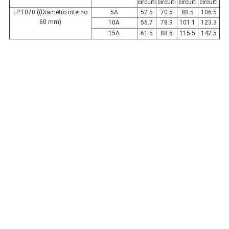
circuiti
circuiti
circuiti
circuiti
LPT070 ((Diametro interno
5A
52.5
70.5
88.5
106.5
60 mm)
10A
56.7
78.9
101.1
123.3
15A
61.5
88.5
115.5
142.5