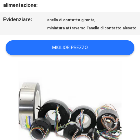
RICHIEDA
alimentazione:
UNA
Evidenziare:
,
anello di contatto girante
CITAZIONE
miniatura attraverso l'anello di contatto alesato
MIGLIOR PREZZO
MAPPA
DEL
SITO
PRIVACY
POLICY