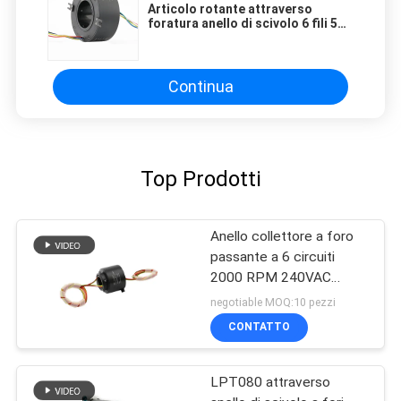
Articolo rotante attraverso
foratura anello di scivolo 6 fili 5A
con dimensione del foro 70 mm
Continua
Top Prodotti
Anello collettore a foro
passante a 6 circuiti
2000 RPM 240VAC
Contatti in oro
negotiable MOQ:10 pezzi
CONTATTO
LPT080 attraverso