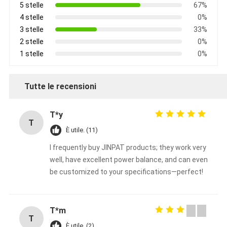
5 stelle
67%
4 stelle
0%
3 stelle
33%
2 stelle
0%
1 stelle
0%
Tutte le recensioni
T*y
T
È utile. (11)
I frequently buy JINPAT products; they work very
well, have excellent power balance, and can even
be customized to your specifications—perfect!
T*m
T
È utile. (2)