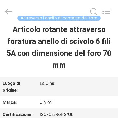
-
2026
JINPAT
Electronics
Attraverso l'anello di contatto del foro
Co.,
Ltd.
Articolo rotante attraverso
CASA
All
Rights
Reserved.
foratura anello di scivolo 6 fili
PRODOTTI
5A con dimensione del foro 70
mm
MOSTRA
VR
Luogo di
La Cina
origine:
CIRCA
Marca:
JINPAT
NOI
Certificazione:
ISO/CE/RoHS/UL