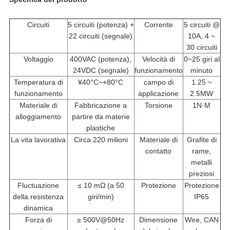
Circuiti
5 circuiti (potenza) +
Corrente
5 circuiti @
22 circuiti (segnale)
10A, 4 ~
30 circuiti
Voltaggio
400VAC (potenza),
Velocità di
0~25 giri al
24VDC (segnale)
funzionamento
minuto
Temperatura di
¥40°C~+80°C
campo di
1.25 ~
funzionamento
applicazione
2.5MW
Materiale di
Fabbricazione a
Torsione
1N·M
alloggiamento
partire da materie
plastiche
La vita lavorativa
Circa 220 milioni
Materiale di
Grafite di
contatto
rame,
metalli
preziosi
Fluctuazione
≤ 10 mΩ (a 50
Protezione
Protezione
della resistenza
giri/min)
IP65
dinamica
Forza di
≥ 500V@50Hz
Dimensione
Wire, CAN