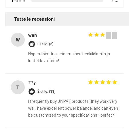
1 stelle
0%
Tutte le recensioni
wen
W
È utile. (5)
Nopea toimitus, erinomainen henkilökunta ja
luotettava laatu!
T*y
T
È utile. (11)
I frequently buy JINPAT products; they work very
well, have excellent power balance, and can even
be customized to your specifications—perfect!