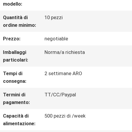
modello:
GIRO
Quantità di
10 pezzi
ordine minimo:
DELLA
Prezzo:
negotiable
FABBRICA
Imballaggi
Norma/a richiesta
particolari:
CONTROLLO
Tempi di
2 settimane ARO
DI
consegna:
QUALITÀ
Termini di
TT/CC/Paypal
pagamento:
CONTATTICI
Capacità di
500 pezzi di /week
alimentazione: