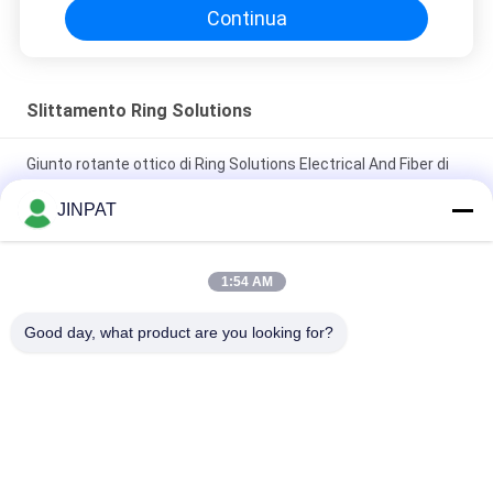
Continua
Slittamento Ring Solutions
Giunto rotante ottico di Ring Solutions Electrical And Fiber di
slittamento del metallo prezioso
JINPAT
Un alto anello di contatto di protezione IP65 di 27 circuiti con
l'alloggio di acciaio inossidabile
1:54 AM
Contatto del metallo prezioso attraverso l'anello di contatto
Good day, what product are you looking for?
alesato LPTS000-0340-1305
Categorie popolari
Tutti
Anello Di Contatto 
Anello Di Contatto 