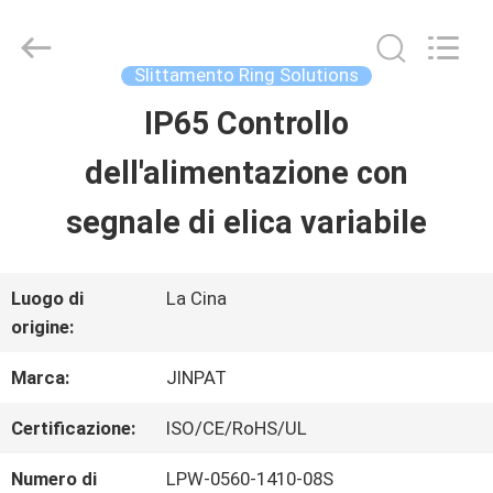
-
2026
JINPAT
Electronics
Slittamento Ring Solutions
Co.,
Ltd.
IP65 Controllo
CASA
All
Rights
Reserved.
dell'alimentazione con
PRODOTTI
segnale di elica variabile
MOSTRA
Luogo di
La Cina
origine:
VR
Marca:
JINPAT
CIRCA
Certificazione:
ISO/CE/RoHS/UL
NOI
Numero di
LPW-0560-1410-08S