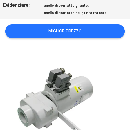
RICHIEDA
Evidenziare:
,
anello di contatto girante
UNA
anello di contatto del giunto rotante
CITAZIONE
MIGLIOR PREZZO
MAPPA
DEL
SITO
PRIVACY
POLICY