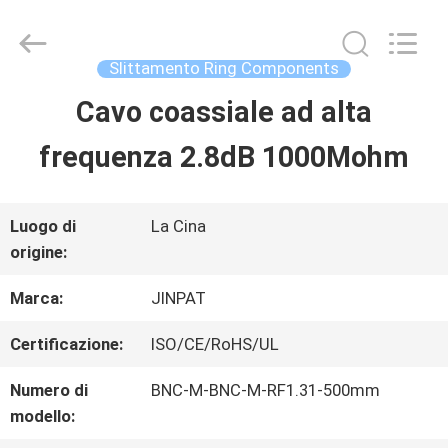
-
2026
JINPAT
Electronics
Slittamento Ring Components
Co.,
Ltd.
Cavo coassiale ad alta
CASA
All
Rights
Reserved.
frequenza 2.8dB 1000Mohm
PRODOTTI
Luogo di
La Cina
origine:
MOSTRA
Marca:
JINPAT
VR
Certificazione:
ISO/CE/RoHS/UL
CIRCA
Numero di
BNC-M-BNC-M-RF1.31-500mm
modello:
NOI