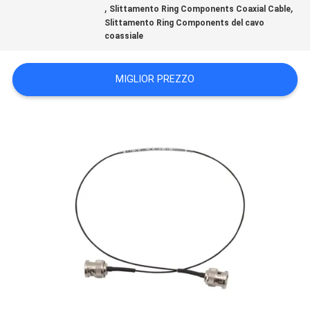
RICHIEDA
,
,
Slittamento Ring Components Coaxial Cable
Slittamento Ring Components del cavo
UNA
coassiale
CITAZIONE
MIGLIOR PREZZO
MAPPA
DEL
SITO
PRIVACY
POLICY