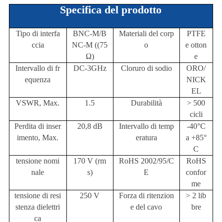
Specifica del prodotto
Tipo di interfa
BNC-M/B
Materiali del corp
PTFE
ccia
NC-M ((75
o
e otton
Ω)
e
Intervallo di fr
DC-3GHz
Cloruro di sodio
ORO/
equenza
NICK
EL
VSWR, Max.
1.5
Durabilità
> 500
cicli
Perdita di inser
20,8 dB
Intervallo di temp
-40°C
imento, Max.
eratura
a +85°
C
tensione nomi
170 V (rm
RoHS 2002/95/C
RoHS
nale
s)
E
confor
me
tensione di resi
250 V
Forza di ritenzion
> 2 lib
stenza dielettri
e del cavo
bre
ca