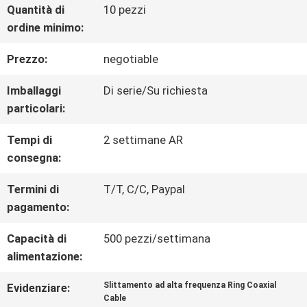
Quantità di
10 pezzi
ordine minimo:
GIRO
Prezzo:
negotiable
DELLA
Imballaggi
Di serie/Su richiesta
FABBRICA
particolari:
Tempi di
2 settimane AR
CONTROLLO
consegna:
DI
Termini di
T/T, C/C, Paypal
QUALITÀ
pagamento:
Capacità di
500 pezzi/settimana
alimentazione:
CONTATTICI
Slittamento ad alta frequenza Ring Coaxial
Evidenziare:
Cable